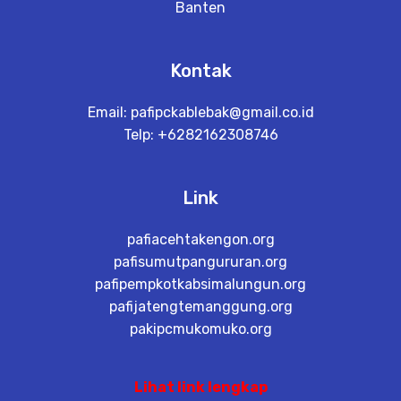
Banten
Kontak
Email:
pafipckablebak@gmail.co.id
Telp: +6282162308746
Link
pafiacehtakengon.org
pafisumutpangururan.org
pafipempkotkabsimalungun.org
pafijatengtemanggung.org
pakipcmukomuko.org
Lihat link lengkap