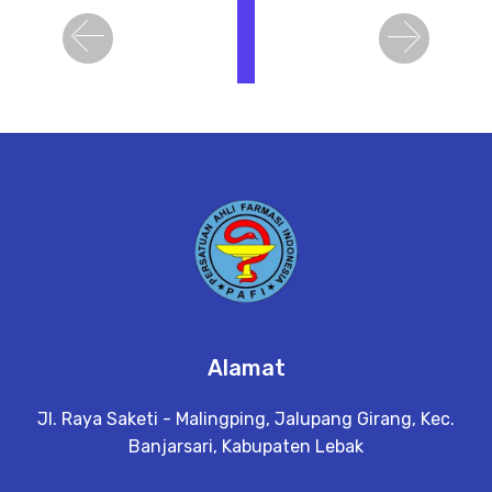
i
h
Previous
Next
a
t
D
e
t
a
il
Alamat
Jl. Raya Saketi - Malingping, Jalupang Girang, Kec.
Banjarsari, Kabupaten Lebak