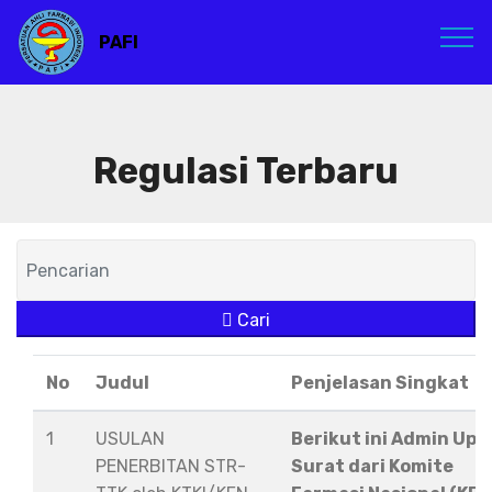
PAFI
Regulasi Terbaru
Cari
No
Judul
Penjelasan Singkat
1
USULAN
Berikut ini Admin Upl
PENERBITAN STR-
Surat dari Komite