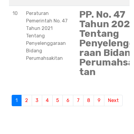
PP. No. 47
10
Peraturan
Pemerintah No. 47
Tahun 202
Tahun 2021
Tentang
Tentang
Penyeleng
Penyelenggaraan
raan Bidan
Bidang
Perumahsakitan
Perumahsa
tan
S
1
(current)
2
3
4
5
6
7
8
9
Next
e
m